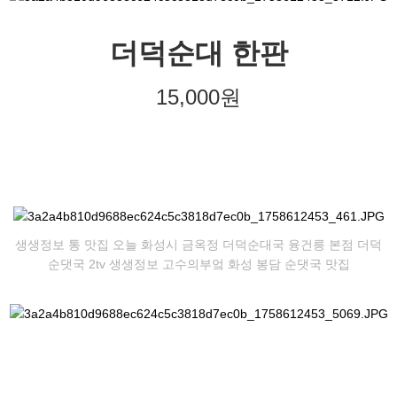
더덕순대 한판
15,000원
생생정보 통 맛집 오늘 화성시 금옥정 더덕순대국 융건릉 본점 더덕
순댓국 2tv 생생정보 고수의부엌 화성 봉담 순댓국 맛집