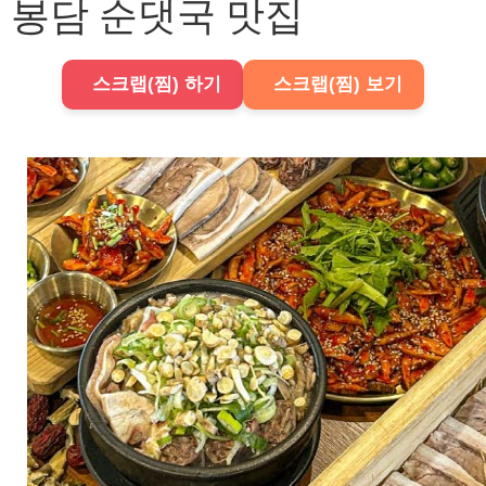
봉담 순댓국 맛집
스크랩(찜) 하기
스크랩(찜) 보기