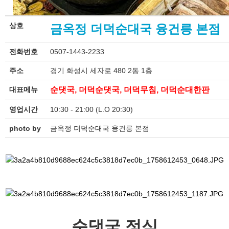
상호
금옥정 더덕순대국 융건릉 본점
전화번호
0507-1443-2233
주소
경기 화성시 세자로 480 2동 1층
대표메뉴
순댓국, 더덕순댓국, 더덕무침, 더덕순대한판
영업시간
10:30 - 21:00 (L.O 20:30)
photo by
금옥정 더덕순대국 융건릉 본점
순댓국 정식