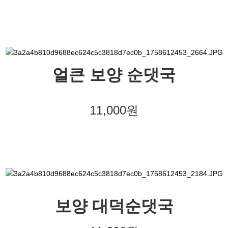
얼큰 보양 순댓국
11,000원
보양 대덕순댓국