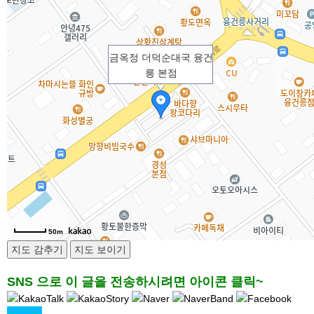
금옥정 더덕순대국 융건
릉 본점
50m
SNS 으로 이 글을 전송하시려면 아이콘 클릭~