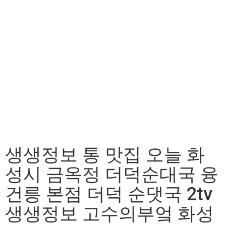
생생정보 통 맛집 오늘 화
성시 금옥정 더덕순대국 융
건릉 본점 더덕 순댓국 2tv
생생정보 고수의부엌 화성