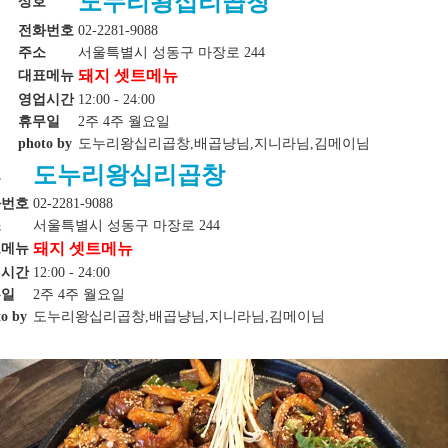
도누리왕십리곱창
상호
전화번호
02-2281-9088
주소
서울특별시 성동구 마장로 244
돼지 셋트메뉴
대표메뉴
영업시간
12:00 - 24:00
휴무일
2주 4주 월요일
photo by
도누리왕십리곱창,배곱냥님,지니라님,김메이님
도누리왕십리곱창
호
화번호
02-2281-9088
소
서울특별시 성동구 마장로 244
돼지 셋트메뉴
표메뉴
업시간
12:00 - 24:00
무일
2주 4주 월요일
o by
도누리왕십리곱창,배곱냥님,지니라님,김메이님