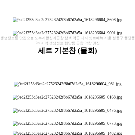
​생생정보통 맛집오늘 도누리왕십리곱창 삼색 막곱 돼지 셋트메뉴 서울 성동구 행당동
2tv 저녁 생생정보 행당동 곱창 막창 맛집
​세트 기본찬 (물회)