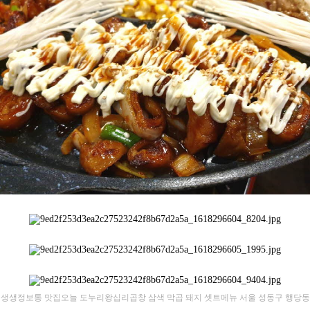
​생생정보통 맛집오늘 도누리왕십리곱창 삼색 막곱 돼지 셋트메뉴 서울 성동구 행당동